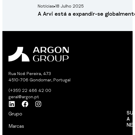
Notícias
18 Julho 2025
A Arvi está a expandir-se globalment
Rua Noé Pereira, 473
4510-706 Gondomar, Portugal
(+351) 22 466 42 00
geral@argon.pt
SU
Grupo
A
NE
Marcas