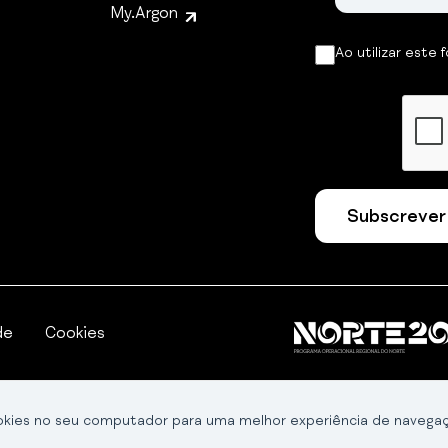
My.Argon
Ao utilizar este 
Subscrever
de
Cookies
ervados.
okies no seu computador para uma melhor experiência de navega