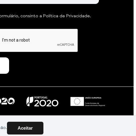
formulário, consinto a
Política de Privacidade
.
Aceitar
ção.
Por
gumba
.