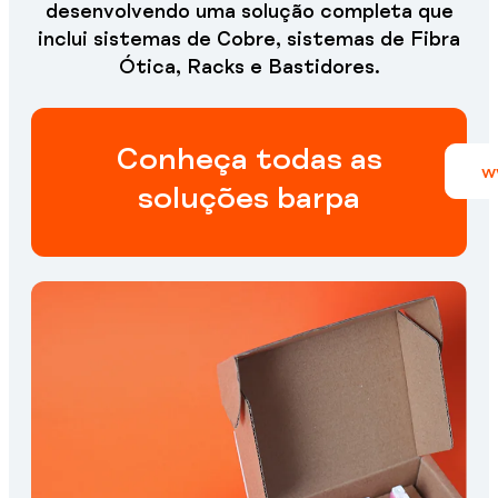
desenvolvendo uma solução completa que
inclui sistemas de Cobre, sistemas de Fibra
Ótica, Racks e Bastidores.
Conheça todas as
w
soluções barpa