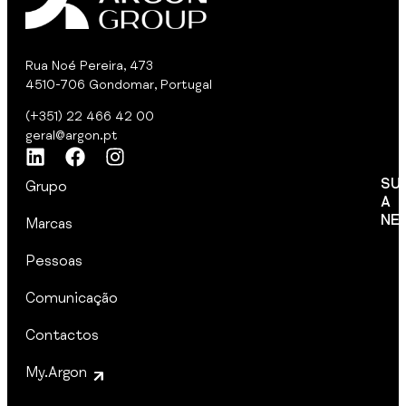
Rua Noé Pereira, 473
4510-706 Gondomar, Portugal
(+351) 22 466 42 00
geral@argon.pt
SU
Grupo
A
NE
Marcas
Pessoas
I
Comunicação
I
Contactos
My.Argon